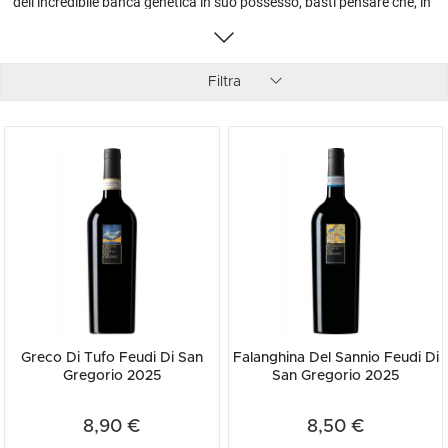
dell’incredibile banca genetica in suo possesso, basti pensare che, in
alcuni casi, si parla di viti che superano il secolo di vita! Il successo
del sodalizio tra l’intraprendente presidente Antonio Capaldo e il
tecnico di indiscussa preparazione Pierpaolo Sirch, alimenta un
sogno sempre più concreto che è quello di leggere il terroir nell’ottica
Filtra
di raggiungere, in un futuro vicinissimo, la proposta enologica di una
campionatura da singoli Cru. Lo stile del monovitigno è qui da anni
preponderante come rivelano gli entusiasmanti assaggi, dai classici
Falanghina e Fiano sino all’incontrastato Aglianico, calici che
continuano ad alzare, dove possibile, l’asticella qualitativa. Tutta la
gamma proposta gode di una vera e propria pace dei sensi, grazie
anche alle continue sperimentazioni e agli investimenti,
dimostrazioni palesi di come, nonostante lo status raggiunto, Feudi
di San Gregorio continui la sua ricerca della perfezione.
Greco Di Tufo Feudi Di San
Falanghina Del Sannio Feudi Di
Gregorio 2025
San Gregorio 2025
8,90 €
8,50 €