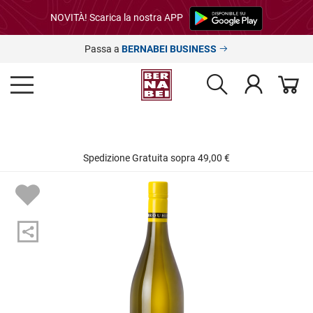
NOVITÀ! Scarica la nostra APP
Passa a
BERNABEI BUSINESS
Spedizione Gratuita sopra 49,00 €