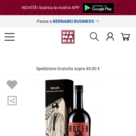
NOVITÀ! Scarica la nostra APP
Passa a
BERNABEI BUSINESS
Spedizione Gratuita sopra 49,00 €