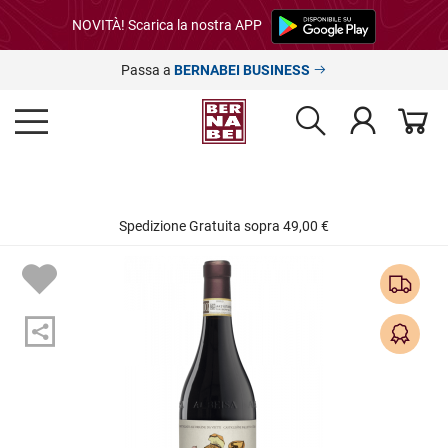
NOVITÀ! Scarica la nostra APP
Passa a
BERNABEI BUSINESS
Spedizione Gratuita sopra 49,00 €