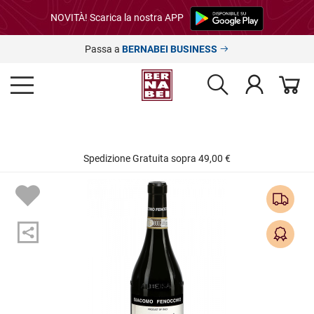
NOVITÀ! Scarica la nostra APP
Passa a
BERNABEI BUSINESS
Spedizione Gratuita sopra 49,00 €