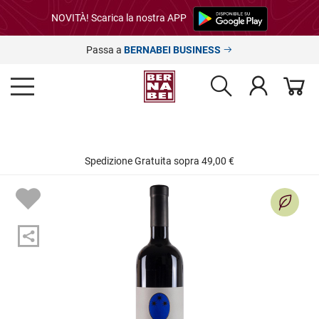
NOVITÀ! Scarica la nostra APP
Passa a
BERNABEI BUSINESS
Spedizione Gratuita sopra 49,00 €