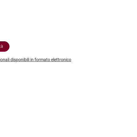
etodo
Vini Dessert
hochu
etodo Classico
Moscato
ermouth
etodo Charmat
Passito
tte le categorie »
etodo Ancestrale
Tutti i vini dessert »
tà
ionali disponibili in formato elettronico