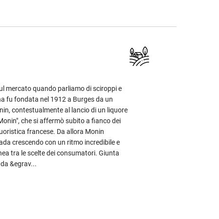
sul mercato quando parliamo di sciroppi e
ana fu fondata nel 1912 a Burges da un
n, contestualmente al lancio di un liquore
l Monin", che si affermò subito a fianco dei
quoristica francese. Da allora Monin
da crescendo con un ritmo incredibile e
ea tra le scelte dei consumatori. Giunta
nda &egrav...