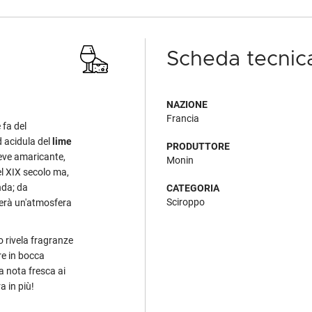
Scheda tecnic
NAZIONE
Francia
 fa del
ed acidula del
lime
PRODUTTORE
ieve amaricante,
Monin
l XIX secolo ma,
nda; da
CATEGORIA
Sciroppo
lerà un'atmosfera
o rivela fragranze
re in bocca
a nota fresca ai
a in più!