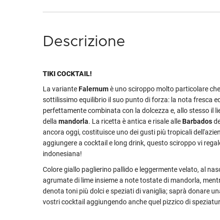
Descrizione
TIKI COCKTAIL!
La variante
Falernum
è uno sciroppo molto particolare che
sottilissimo equilibrio il suo punto di forza: la nota fresca 
perfettamente combinata con la dolcezza e, allo stesso il l
della
mandorla
. La ricetta è antica e risale alle
Barbados
de
ancora oggi, costituisce uno dei gusti più tropicali dell'azie
aggiungere a cocktail e long drink, questo sciroppo vi rega
indonesiana!
Colore giallo paglierino pallido e leggermente velato, al nas
agrumate di lime insieme a note tostate di mandorla, ment
denota toni più dolci e speziati di vaniglia; saprà donare un
vostri cocktail aggiungendo anche quel pizzico di speziatur