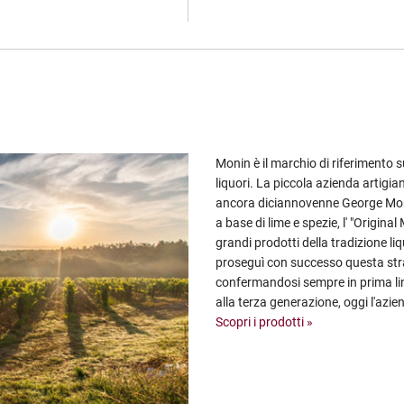
Monin è il marchio di riferimento 
liquori. La piccola azienda artigi
ancora diciannovenne George Moni
a base di lime e spezie, l' "Origina
grandi prodotti della tradizione li
proseguì con successo questa stra
confermandosi sempre in prima lin
alla terza generazione, oggi l'azie
Scopri i prodotti »