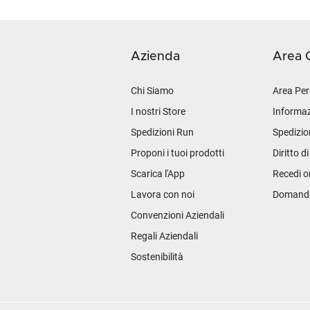
Azienda
Area C
Chi Siamo
Area Per
I nostri Store
Informaz
Spedizioni Run
Spedizio
Proponi i tuoi prodotti
Diritto d
Scarica l'App
Recedi o
Lavora con noi
Domande 
Convenzioni Aziendali
Regali Aziendali
Sostenibilità