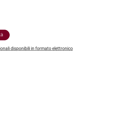
etodo
Vini Dessert
hochu
etodo Classico
Moscato
ermouth
etodo Charmat
Passito
tte le categorie »
etodo Ancestrale
Tutti i vini dessert »
tà
ionali disponibili in formato elettronico