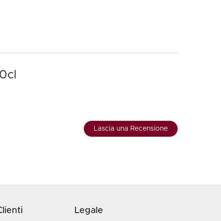
0cl
Lascia una Recensione
lienti
Legale