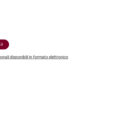
etodo
Vini Dessert
hochu
etodo Classico
Moscato
ermouth
etodo Charmat
Passito
tte le categorie »
etodo Ancestrale
Tutti i vini dessert »
tà
ionali disponibili in formato elettronico