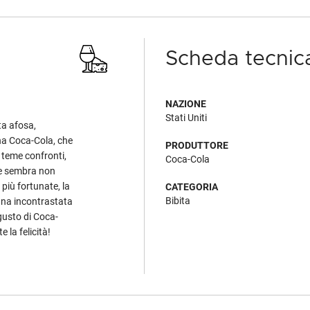
Scheda tecnic
NAZIONE
Stati Uniti
ta afosa,
una Coca-Cola, che
PRODUTTORE
n teme confronti,
Coca-Cola
che sembra non
 più fortunate, la
CATEGORIA
Bibita
ana incontrastata
l gusto di Coca-
 la felicità!