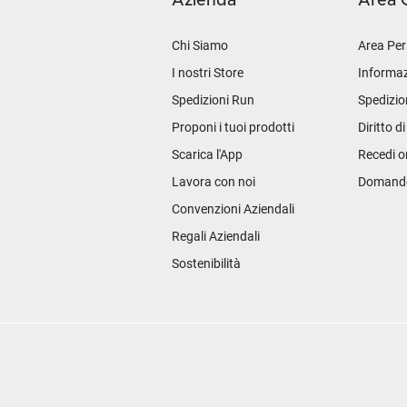
Azienda
Area C
Chi Siamo
Area Per
I nostri Store
Informaz
Spedizioni Run
Spedizio
Proponi i tuoi prodotti
Diritto d
Scarica l'App
Recedi o
Lavora con noi
Domande 
Convenzioni Aziendali
Regali Aziendali
Sostenibilità