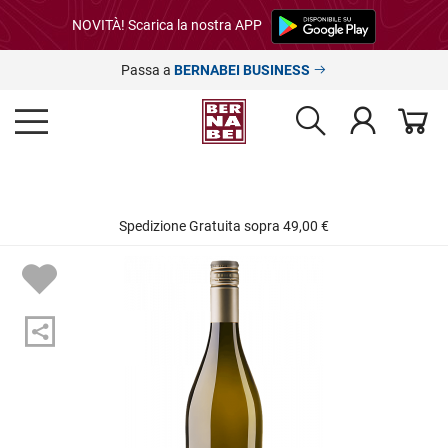
NOVITÀ! Scarica la nostra APP
Passa a
BERNABEI BUSINESS
Spedizione Gratuita sopra 49,00 €