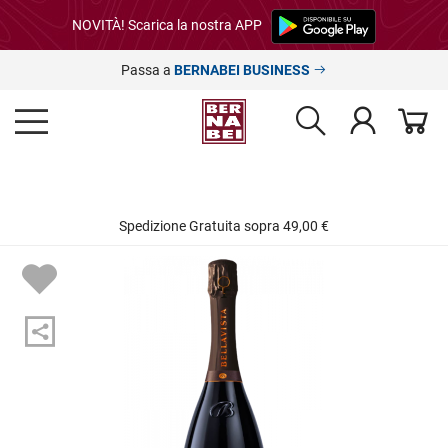
NOVITÀ! Scarica la nostra APP
Passa a
BERNABEI BUSINESS
Spedizione Gratuita sopra 49,00 €