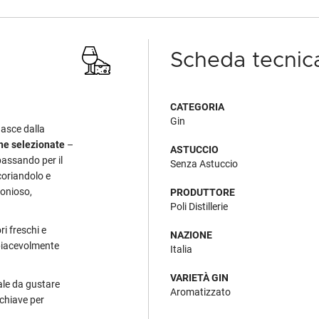
Scheda tecnic
CATEGORIA
Gin
asce dalla
he selezionate
–
ASTUCCIO
passando per il
Senza Astuccio
coriandolo e
onioso,
PRODUTTORE
Poli Distillerie
ri freschi e
NAZIONE
 piacevolmente
Italia
VARIETÀ GIN
ale da gustare
Aromatizzato
chiave per