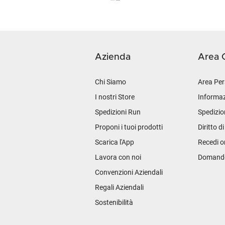
Azienda
Area C
Chi Siamo
Area Per
I nostri Store
Informaz
Spedizioni Run
Spedizio
Proponi i tuoi prodotti
Diritto d
Scarica l'App
Recedi o
Lavora con noi
Domande 
Convenzioni Aziendali
Regali Aziendali
Sostenibilità