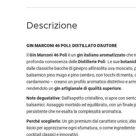
Descrizione
GIN MARCONI 46 POLI: DISTILLATO D'AUTORE
Il
Gin Marconi 46 Poli
è
un
gin italiano aromatizzato
che n
profonda conoscenza delle
Distillerie Poli
. Le sue
botanic
dalle classiche bacche di ginepro all'insolita uva moscato, 
balsamico pino mugo e pino cembro, con tocchi di menta, 
cardamomo – creano un profilo aromatico distintivo e arm
rendendolo un
gin artigianale di qualità superiore
.
Note degustative
: Dall'aspetto cristallino, si apre con sento
balsamici. Assaggio morbido ed equilibrato, con un finale
persistente che ne esalta la complessità aromatica.
Perché sceglierlo
: Un gin premium dal carattere unico, ide
liscio per apprezzarne ogni sfumatura, o come ingrediente 
cocktail classici e innovativi.