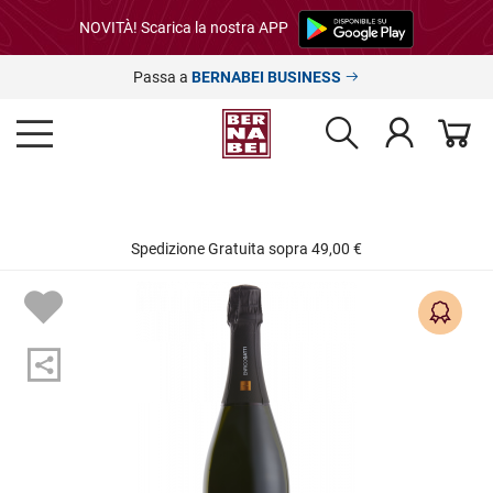
NOVITÀ! Scarica la nostra APP
Passa a
BERNABEI BUSINESS
Spedizione Gratuita sopra 49,00 €