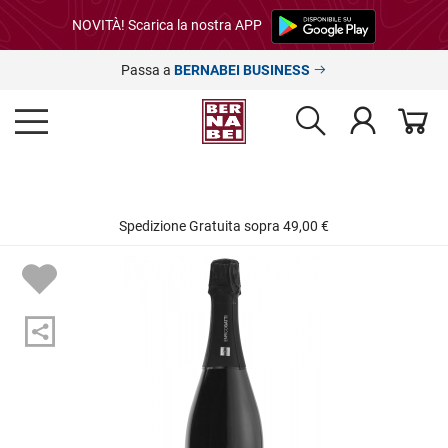
NOVITÀ! Scarica la nostra APP
Passa a
BERNABEI BUSINESS
Spedizione Gratuita sopra 49,00 €