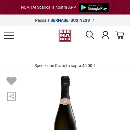
NOVITÀ! Scarica la nostra APP
Passa a
BERNABEI BUSINESS
Spedizione Gratuita sopra 49,00 €