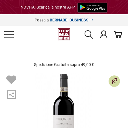
NOVITÀ! Scarica la nostra APP
Passa a
BERNABEI BUSINESS
Spedizione Gratuita sopra 49,00 €