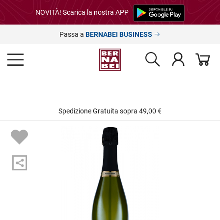
NOVITÀ! Scarica la nostra APP
Passa a
BERNABEI BUSINESS
Spedizione Gratuita sopra 49,00 €