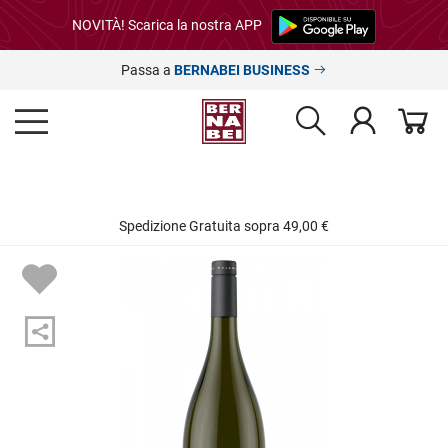
NOVITÀ! Scarica la nostra APP
Passa a
BERNABEI BUSINESS
Spedizione Gratuita sopra 49,00 €