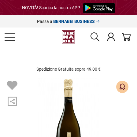
NOVITÀ! Scarica la nostra APP
Passa a
BERNABEI BUSINESS
Spedizione Gratuita sopra 49,00 €