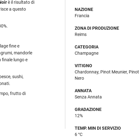
Noir
è il risultato di
risce a questo
NAZIONE
Francia
30%.
ZONA DI PRODUZIONE
Reims
lage fine e
CATEGORIA
, agrumi, mandorle
Champagne
 finale lungo e
VITIGNO
Chardonnay, Pinot Meunier, Pinot
 pesce, sushi,
Nero
onati.
ANNATA
po, frutto di
Senza Annata
GRADAZIONE
12%
TEMP. MIN DI SERVIZIO
6 °C