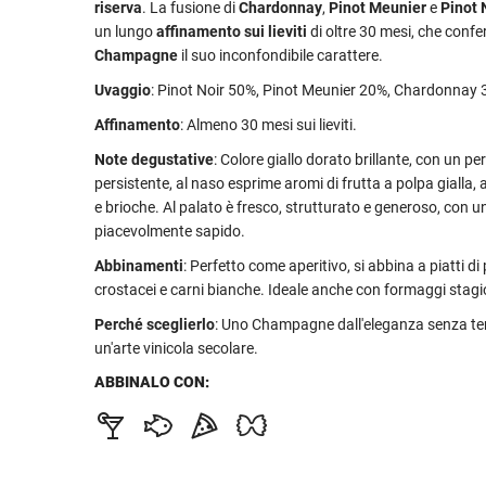
riserva
. La fusione di
Chardonnay
,
Pinot Meunier
e
Pinot 
un lungo
affinamento sui lieviti
di oltre 30 mesi, che confe
Champagne
il suo inconfondibile carattere.
Uvaggio
: Pinot Noir 50%, Pinot Meunier 20%, Chardonnay 
Affinamento
: Almeno 30 mesi sui lieviti.
Note degustative
: Colore giallo dorato brillante, con un per
persistente, al naso esprime aromi di frutta a polpa gialla
e brioche. Al palato è fresco, strutturato e generoso, con un
piacevolmente sapido.
Abbinamenti
: Perfetto come aperitivo, si abbina a piatti di
crostacei e carni bianche. Ideale anche con formaggi stagi
Perché sceglierlo
: Uno Champagne dall'eleganza senza tem
un'arte vinicola secolare.
ABBINALO CON: