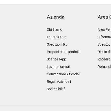
Azienda
Area C
Chi Siamo
Area Per
I nostri Store
Informaz
Spedizioni Run
Spedizio
Proponi i tuoi prodotti
Diritto d
Scarica l'App
Recedi o
Lavora con noi
Domande 
Convenzioni Aziendali
Regali Aziendali
Sostenibilità