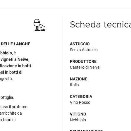
Scheda tecnic
A DELLE LANGHE
ASTUCCIO
Senza Astuccio
bbiolo
, è
i
vigneti a Neive
,
PRODUTTORE
ficazione in botti
Castello di Neive
i in botti di
ngevità.
NAZIONE
Italia
CATEGORIA
ottiglia.
Vino Rosso
 naso il profumo
 arricchite da
VITIGNO
n tannini
Nebbiolo