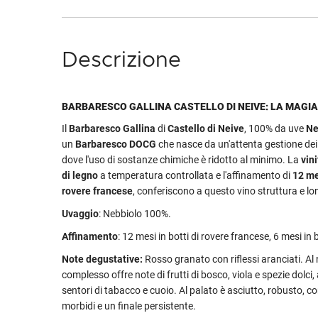
Descrizione
BARBARESCO GALLINA CASTELLO DI NEIVE: LA MAGI
Il
Barbaresco Gallina
di
Castello di Neive
, 100% da uve
Ne
un
Barbaresco DOCG
che nasce da un'attenta gestione de
dove l'uso di sostanze chimiche è ridotto al minimo. La
vini
di legno
a temperatura controllata e l'affinamento di
12 mes
rovere francese
, conferiscono a questo vino struttura e lo
Uvaggio
: Nebbiolo 100%.
Affinamento
: 12 mesi in botti di rovere francese, 6 mesi in b
Note degustative:
Rosso granato con riflessi aranciati. Al
complesso offre note di frutti di bosco, viola e spezie dolci,
sentori di tabacco e cuoio. Al palato è asciutto, robusto, co
morbidi e un finale persistente.