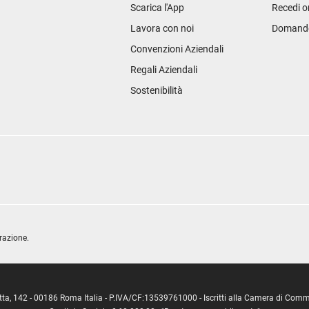
Scarica l'App
Recedi o
Lavora con noi
Domande 
Convenzioni Aziendali
Regali Aziendali
Sostenibilità
razione.
ipetta, 142 - 00186 Roma Italia - P.IVA/CF:13539761000 - Iscritti alla Camera di C