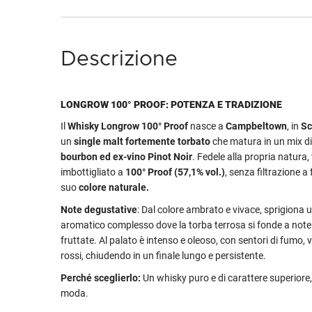
Descrizione
LONGROW 100° PROOF: POTENZA E TRADIZIONE
Il
Whisky Longrow 100° Proof
nasce a
Campbeltown
, in
Sc
un
single malt fortemente torbato
che matura in un mix d
bourbon ed ex-vino Pinot Noir
. Fedele alla propria natura,
imbottigliato a
100° Proof (57,1% vol.)
, senza filtrazione a 
suo
colore naturale.
Note degustative
: Dal colore ambrato e vivace, sprigiona u
aromatico complesso dove la torba terrosa si fonde a note
fruttate. Al palato è intenso e oleoso, con sentori di fumo, va
rossi, chiudendo in un finale lungo e persistente.
Perché sceglierlo:
Un whisky puro e di carattere superiore
moda.