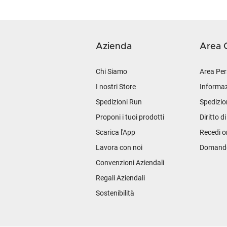
Azienda
Area C
Chi Siamo
Area Per
I nostri Store
Informaz
Spedizioni Run
Spedizio
Proponi i tuoi prodotti
Diritto d
Scarica l'App
Recedi o
Lavora con noi
Domande 
Convenzioni Aziendali
Regali Aziendali
Sostenibilità