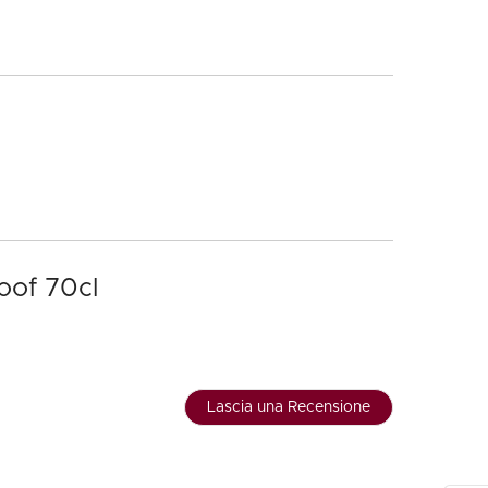
oof 70cl
Lascia una Recensione