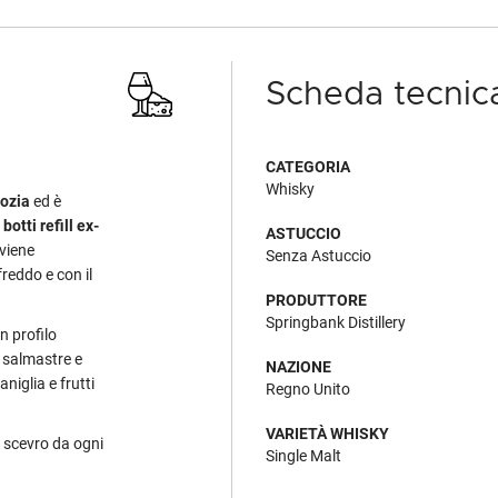
Scheda tecnic
CATEGORIA
Whisky
ozia
ed è
i
botti refill ex-
ASTUCCIO
 viene
Senza Astuccio
freddo e con il
PRODUTTORE
Springbank Distillery
n profilo
 salmastre e
NAZIONE
niglia e frutti
Regno Unito
VARIETÀ WHISKY
, scevro da ogni
Single Malt