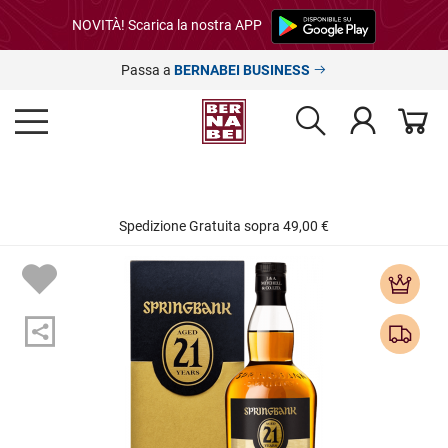
NOVITÀ! Scarica la nostra APP
Passa a
BERNABEI BUSINESS
Spedizione Gratuita sopra 49,00 €