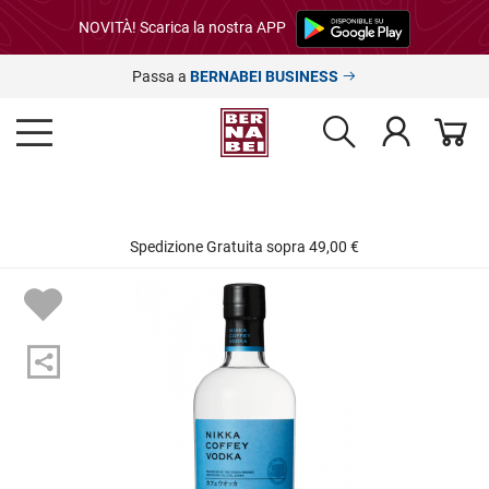
NOVITÀ! Scarica la nostra APP
Passa a
BERNABEI BUSINESS
Spedizione Gratuita sopra 49,00 €