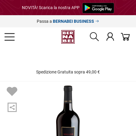
NOVITÀ! Scarica la nostra APP
Passa a
BERNABEI BUSINESS
Spedizione Gratuita sopra 49,00 €