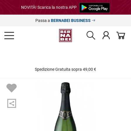
NOVITÀ! Scarica la nostra APP
Passa a
BERNABEI BUSINESS
Spedizione Gratuita sopra 49,00 €