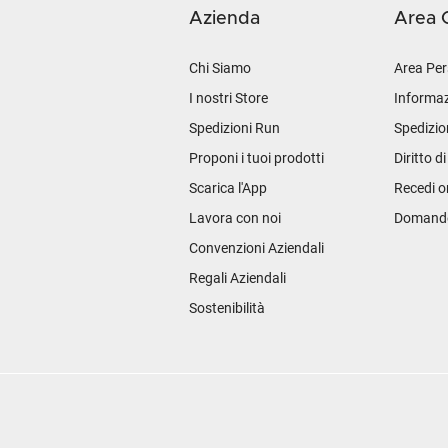
Azienda
Area C
Chi Siamo
Area Per
I nostri Store
Informaz
Spedizioni Run
Spedizio
Proponi i tuoi prodotti
Diritto d
Scarica l'App
Recedi o
Lavora con noi
Domande 
Convenzioni Aziendali
Regali Aziendali
Sostenibilità