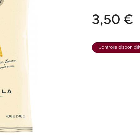
Cile
Weissbier
M
Gialla
Piper-Heidsieck
Martòn
Malfy
Marzadro
S
Portogallo
Tutte le tipologie »
M
non
's
Tutti i brand »
Tutti i brand »
Nikka
Planeta
V
3,50 €
Spagna
M
tino
brand »
 regioni »
Talisker
Tutte le cantine »
Tu
Tutti i vini esteri »
M
 tipologie »
Tutti i brand »
Controlla disponibili