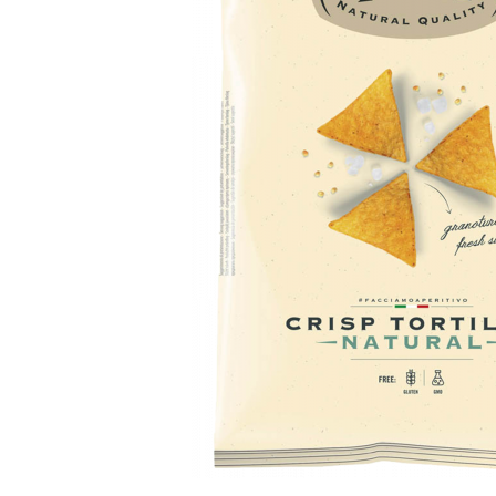
Ultimi arrivi
Alcohol free
Bernabei consiglia
Accessori
Ribolla 
Poretti
Umbria
NEW
NEW
Accessori
Accessori
Ultimi arrivi
Alcohol free
Sauvig
Tennent
Veneto
NEW
NEW
NEW
Alcohol free
Gluten free
Vermen
Tutti i 
Tutte le
Tutte le