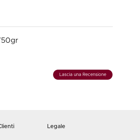
 750gr
Lascia una Recensione
lienti
Legale