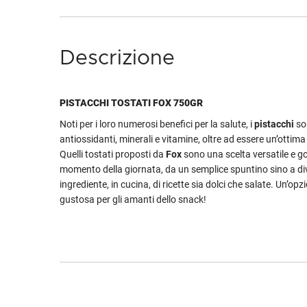
Descrizione
PISTACCHI TOSTATI FOX 750GR
Noti per i loro numerosi benefici per la salute, i
pistacchi
son
antiossidanti, minerali e vitamine, oltre ad essere un’ottima 
Quelli tostati proposti da
Fox
sono una scelta versatile e g
momento della giornata, da un semplice spuntino sino a di
ingrediente, in cucina, di ricette sia dolci che salate. Un’opz
gustosa per gli amanti dello snack!