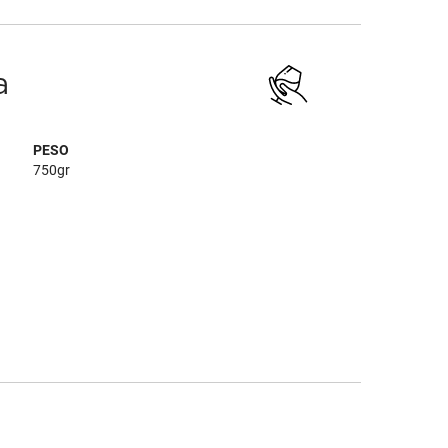
a
PESO
750gr