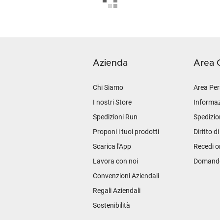
Azienda
Area C
Chi Siamo
Area Per
I nostri Store
Informaz
Spedizioni Run
Spedizio
Proponi i tuoi prodotti
Diritto d
Scarica l'App
Recedi o
Lavora con noi
Domande 
Convenzioni Aziendali
Regali Aziendali
Sostenibilità