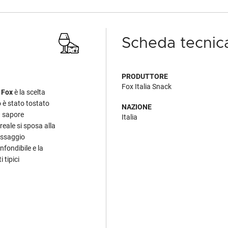
Scheda tecnic
PRODUTTORE
Fox Italia Snack
o
Fox
è la scelta
o è stato tostato
NAZIONE
n sapore
Italia
eale si sposa alla
assaggio
fondibile e la
 tipici