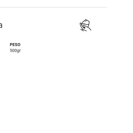
a
PESO
500gr