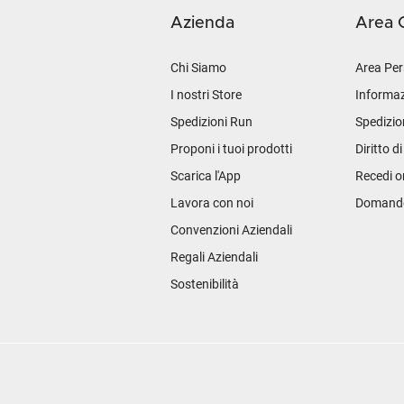
Azienda
Area C
Chi Siamo
Area Per
I nostri Store
Informaz
Spedizioni Run
Spedizio
Proponi i tuoi prodotti
Diritto d
Scarica l'App
Recedi o
Lavora con noi
Domande 
Convenzioni Aziendali
Regali Aziendali
Sostenibilità