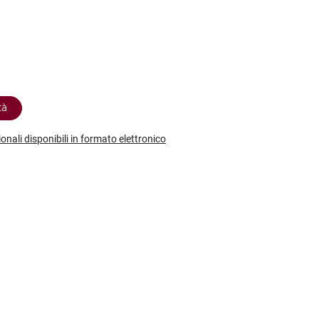
etodo
Vini Dessert
hochu
etodo Classico
Moscato
ermouth
etodo Charmat
Passito
tte le categorie »
etodo Ancestrale
Tutti i vini dessert »
tà
ionali disponibili in formato elettronico