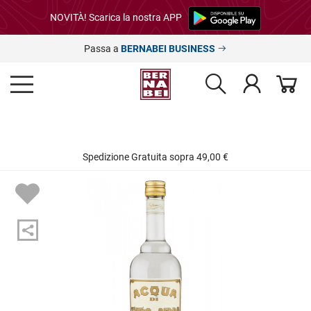
NOVITÀ! Scarica la nostra APP
Passa a
BERNABEI BUSINESS
Spedizione Gratuita sopra 49,00 €