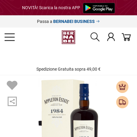
NOVITÀ! Scarica la nostra APP
Passa a
BERNABEI BUSINESS
Spedizione Gratuita sopra 49,00 €