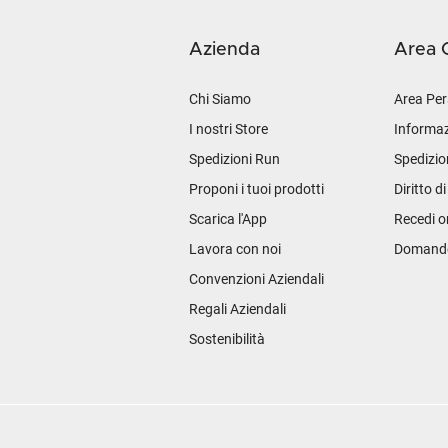
Azienda
Area C
Chi Siamo
Area Per
I nostri Store
Informaz
Spedizioni Run
Spedizio
Proponi i tuoi prodotti
Diritto d
Scarica l'App
Recedi o
Lavora con noi
Domande 
Convenzioni Aziendali
Regali Aziendali
Sostenibilità