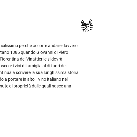
ifficilissimo perchè occorre andare davvero
 lontano 1385 quando Giovanni di Piero
 Fiorentina dei Vinattieri e si dovrà
cere i vini di famiglia al di fuori dei
continua a scrivere la sua lunghissima storia
o a portare in alto il vino italiano nel
ute di proprietà dalle quali nasce una