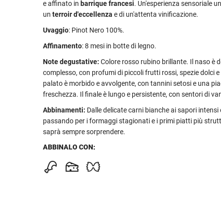
e affinato in
barrique francesi
. Un'esperienza sensoriale uni
un
terroir d'eccellenza
e di un'attenta vinificazione.
Uvaggio
: Pinot Nero 100%.
Affinamento
: 8 mesi in botte di legno.
Note degustative:
Colore rosso rubino brillante. Il naso è d
complesso, con profumi di piccoli frutti rossi, spezie dolci e 
palato è morbido e avvolgente, con tannini setosi e una pi
freschezza. Il finale è lungo e persistente, con sentori di van
Abbinamenti:
Dalle delicate carni bianche ai sapori intensi
passando per i formaggi stagionati e i primi piatti più strut
saprà sempre sorprendere.
ABBINALO CON: