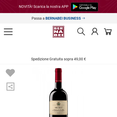
NOVITÀ! Scarica la nostra APP
Passa a
BERNABEI BUSINESS
Spedizione Gratuita sopra 49,00 €