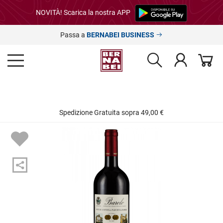
NOVITÀ! Scarica la nostra APP
Passa a
BERNABEI BUSINESS
Spedizione Gratuita sopra 49,00 €