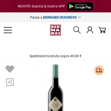
NOVITÀ! Scarica la nostra APP
Passa a
BERNABEI BUSINESS
Spedizione Gratuita sopra 49,00 €