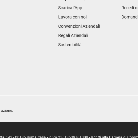
Scarica l'App
Recedi o
Lavora con noi
Domande 
Convenzioni Aziendali
Regali Aziendali
Sostenibilità
razione.
ipetta, 142 - 00186 Roma Italia - P.IVA/CF:13539761000 - Iscritti alla Camera di C