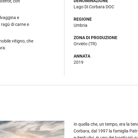
DENOMINAZIONE
stente, con
Lago Di Corbara DOC
selvaggina e
REGIONE
 ragù di carne e
Umbria
ZONA DI PRODUZIONE
 nobile vitigno, che
Orvieto (TR)
ara.
ANNATA
2019
In quella che, un tempo, era la ten
Corbara, dal 1997 la famiglia Patri
e degli ulivi, in uno dei luoghi pi