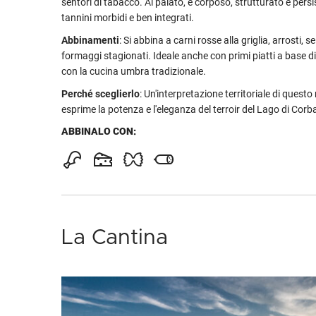
sentori di tabacco. Al palato, è corposo, strutturato e persi
tannini morbidi e ben integrati.
Abbinamenti
: Si abbina a carni rosse alla griglia, arrosti, 
formaggi stagionati. Ideale anche con primi piatti a base di
con la cucina umbra tradizionale.
Perché sceglierlo
: Un'interpretazione territoriale di questo
esprime la potenza e l'eleganza del terroir del Lago di Corb
ABBINALO CON:
La Cantina