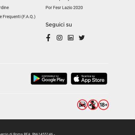
rdine
Por Fesr Lazio 2020
Frequenti (F.A.Q.)
Seguici su
ommercio di Roma REA: RM-1455146 -