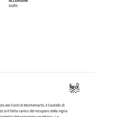
ALLERGENI
Solfiti
uta dei Conti di Montemarte, il Castello di
zi si è fatta carico del recupero della vigna
ù suggestivi del panorama orvietano. La