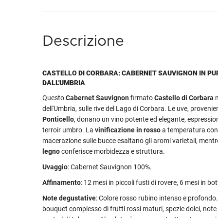
Descrizione
CASTELLO DI CORBARA: CABERNET SAUVIGNON IN P
DALL'UMBRIA
Questo
Cabernet Sauvignon
firmato
Castello di Corbara
n
dell'Umbria, sulle rive del Lago di Corbara. Le uve, provenie
Ponticello
, donano un vino potente ed elegante, espressio
terroir umbro. La
vinificazione in rosso
a temperatura cont
macerazione sulle bucce esaltano gli aromi varietali, mentre
legno
conferisce morbidezza e struttura.
Uvaggio
: Cabernet Sauvignon 100%.
Affinamento
: 12 mesi in piccoli fusti di rovere, 6 mesi in bot
Note degustative
: Colore rosso rubino intenso e profondo.
bouquet complesso di frutti rossi maturi, spezie dolci, not