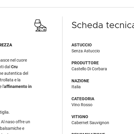
Scheda tecnic
UREZZA
ASTUCCIO
Senza Astuccio
asce nel cuore
PRODUTTORE
nti dal
Cru
Castello Di Corbara
ne autentica del
rollata e la
NAZIONE
 l'
affinamento in
Italia
CATEGORIA
Vino Rosso
tiglia.
VITIGNO
 Al naso offre un
Cabernet Sauvignon
e balsamiche e