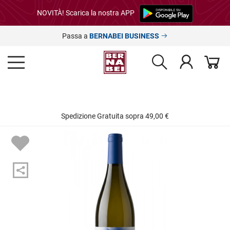
NOVITÀ! Scarica la nostra APP
Passa a
BERNABEI BUSINESS
Spedizione Gratuita sopra 49,00 €