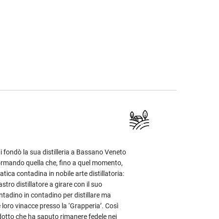
 fondò la sua distilleria a Bassano Veneto
ormando quella che, fino a quel momento,
tica contadina in nobile arte distillatoria:
stro distillatore a girare con il suo
tadino in contadino per distillare ma
e loro vinacce presso la ‘Grapperia’. Così
otto che ha saputo rimanere fedele nei