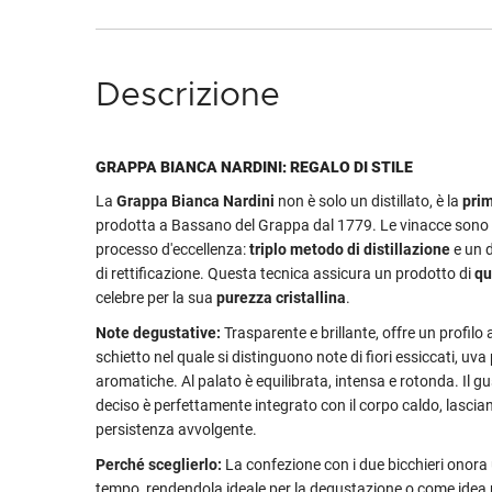
Descrizione
GRAPPA BIANCA NARDINI: REGALO DI STILE
La
Grappa Bianca Nardini
non è solo un distillato, è la
prim
prodotta a Bassano del Grappa dal 1779. Le vinacce sono
processo d'eccellenza:
triplo metodo di distillazione
e un 
di rettificazione. Questa tecnica assicura un prodotto di
qu
celebre per la sua
purezza cristallina
.
Note degustative:
Trasparente e brillante, offre un profilo
schietto nel quale si distinguono note di fiori essiccati, uv
aromatiche. Al palato è equilibrata, intensa e rotonda. Il g
deciso è perfettamente integrato con il corpo caldo, lasci
persistenza avvolgente.
Perché sceglierlo:
La confezione con i due bicchieri onora
tempo, rendendola ideale per la degustazione o come idea 