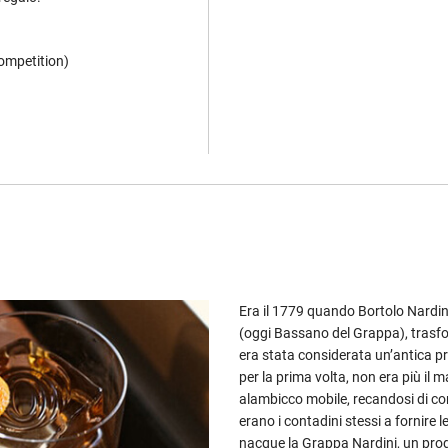
Competition)
Era il 1779 quando Bortolo Nardini
(oggi Bassano del Grappa), trasf
era stata considerata un’antica pra
per la prima volta, non era più il ma
alambicco mobile, recandosi di con
erano i contadini stessi a fornire l
nacque la Grappa Nardini, un prod