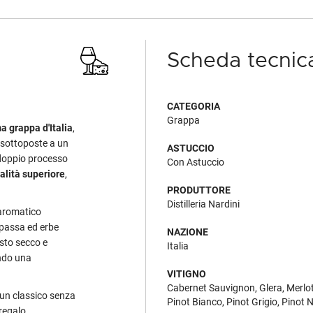
Scheda tecnic
CATEGORIA
Grappa
a grappa d'Italia
,
 sottoposte a un
ASTUCCIO
doppio processo
Con Astuccio
alità superiore
,
PRODUTTORE
Distilleria Nardini
 aromatico
a passa ed erbe
NAZIONE
usto secco e
Italia
ando una
VITIGNO
Cabernet Sauvignon, Glera, Merlot
 un classico senza
Pinot Bianco, Pinot Grigio, Pinot 
regalo.