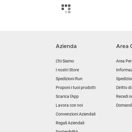
Azienda
Area C
Chi Siamo
Area Per
I nostri Store
Informaz
Spedizioni Run
Spedizio
Proponi i tuoi prodotti
Diritto d
Scarica l'App
Recedi o
Lavora con noi
Domande 
Convenzioni Aziendali
Regali Aziendali
Sostenibilità