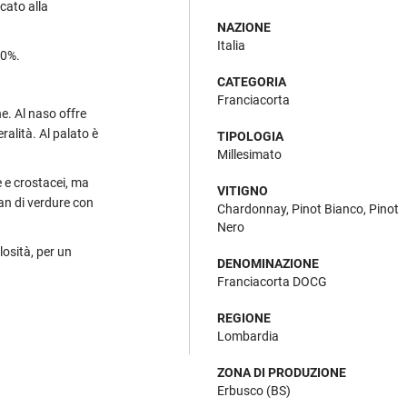
icato alla
NAZIONE
Italia
20%.
CATEGORIA
Franciacorta
ne. Al naso offre
ralità. Al palato è
TIPOLOGIA
Millesimato
 e crostacei, ma
VITIGNO
an di verdure con
Chardonnay, Pinot Bianco, Pinot
Nero
losità, per un
DENOMINAZIONE
Franciacorta DOCG
REGIONE
Lombardia
ZONA DI PRODUZIONE
Erbusco (BS)