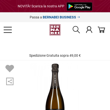
NOVITÀ! Scarica la nostra APP
Passa a
BERNABEI BUSINESS
Spedizione Gratuita sopra 49,00 €