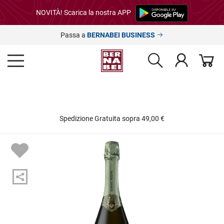
NOVITÀ! Scarica la nostra APP
Passa a
BERNABEI BUSINESS
Spedizione Gratuita sopra 49,00 €