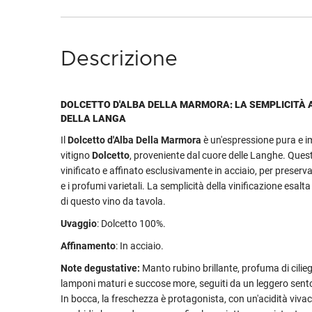
Descrizione
DOLCETTO D'ALBA DELLA MARMORA: LA SEMPLICITÀ 
DELLA LANGA
Il
Dolcetto d'Alba Della Marmora
è un'espressione pura e 
vitigno
Dolcetto
, proveniente dal cuore delle Langhe. Que
vinificato e affinato esclusivamente in acciaio, per preserv
e i profumi varietali. La semplicità della vinificazione esalta
di questo vino da tavola.
Uvaggio
: Dolcetto 100%.
Affinamento
: In acciaio.
Note degustative:
Manto rubino brillante, profuma di cilieg
lamponi maturi e succose more, seguiti da un leggero sent
In bocca, la freschezza è protagonista, con un'acidità vivac