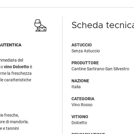
Scheda tecnic
AUTENTICA
ASTUCCIO
Senza Astuccio
immediata del
PRODUTTORE
sto
vino Dolcetto
è
Cantine Sartirano-San Silvestro
arne la freschezza
 le caratteristiche
NAZIONE
Italia
CATEGORIA
Vino Rosso
ie fresche,
VITIGNO
ore di mandorla.
Dolcetto
e e tannini