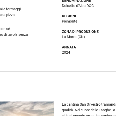
DENOMINAZIONE
Dolcetto d'Alba DOC
umi e formaggi
 una pizza
REGIONE
Piemonte
 con sé
ZONA DI PRODUZIONE
no di tavola senza
La Morra (CN)
ANNATA
2024
La cantina San Silvestro tramanda 
qualità. Nel cuore delle Langhe, la 
vitigni, unendo un'antica sapienza 