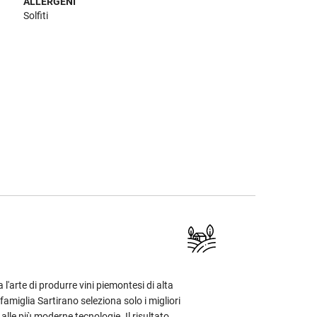
ALLERGENI
Solfiti
l'arte di produrre vini piemontesi di alta
famiglia Sartirano seleziona solo i migliori
alle più moderne tecnologie. Il risultato