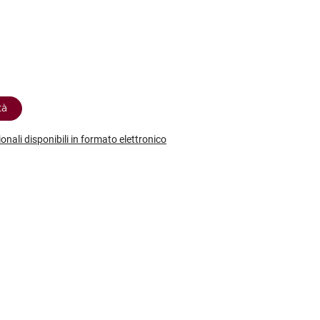
etodo
Vini Dessert
hochu
etodo Classico
Moscato
ermouth
etodo Charmat
Passito
tte le categorie »
etodo Ancestrale
Tutti i vini dessert »
tà
ionali disponibili in formato elettronico