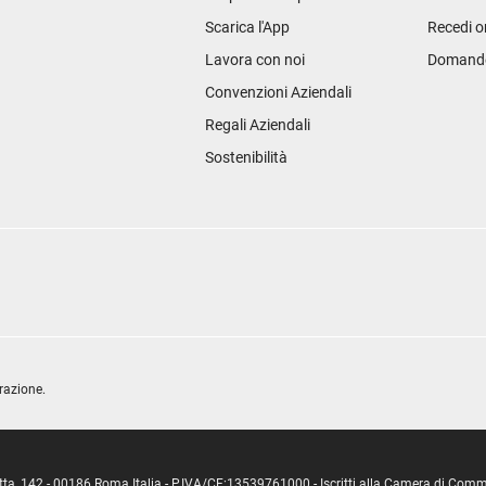
Scarica l'App
Recedi o
Lavora con noi
Domande 
Convenzioni Aziendali
Regali Aziendali
Sostenibilità
razione.
ipetta, 142 - 00186 Roma Italia - P.IVA/CF:13539761000 - Iscritti alla Camera di C