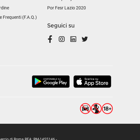
rdine
Por Fesr Lazio 2020
Frequenti (F.A.Q.)
Seguici su
ommercio di Roma REA: RM-1455146 -