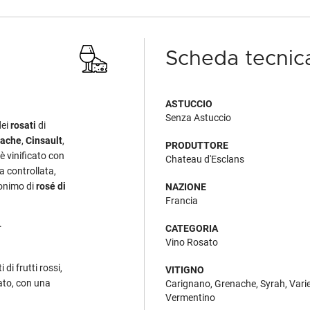
Scheda tecnic
ASTUCCIO
Senza Astuccio
dei
rosati
di
ache
,
Cinsault
,
PRODUTTORE
è vinificato con
Chateau d'Esclans
a controllata,
nonimo di
rosé di
NAZIONE
Francia
.
CATEGORIA
Vino Rosato
 di frutti rossi,
VITIGNO
rato, con una
Carignano, Grenache, Syrah, Varie
Vermentino