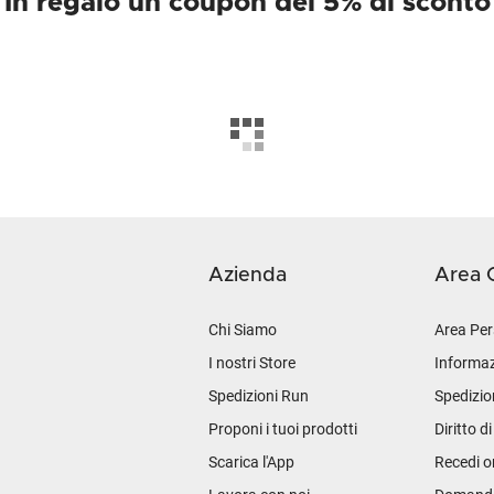
In regalo un coupon del 5% di sconto
Azienda
Area C
Chi Siamo
Area Per
I nostri Store
Informaz
Spedizioni Run
Spedizio
Proponi i tuoi prodotti
Diritto d
Scarica l'App
Recedi o