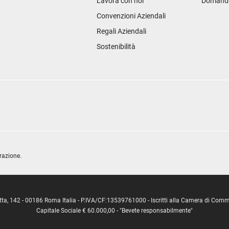
Lavora con noi
Domande 
Convenzioni Aziendali
Regali Aziendali
Sostenibilità
razione.
ipetta, 142 - 00186 Roma Italia - P.IVA/CF:13539761000 - Iscritti alla Camera di C
Capitale Sociale € 60.000,00 - "Bevete responsabilmente"