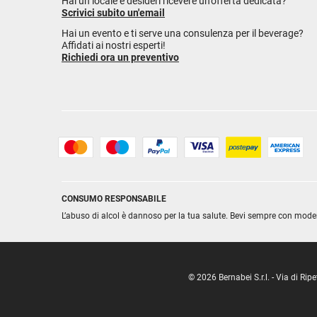
Hai un locale e desideri ricevere un'offerta dedicata?
Scrivici subito un'email
Hai un evento e ti serve una consulenza per il beverage?
Affidati ai nostri esperti!
Richiedi ora un preventivo
CONSUMO RESPONSABILE
L’abuso di alcol è dannoso per la tua salute. Bevi sempre con mode
© 2026 Bernabei S.r.l. - Via di R