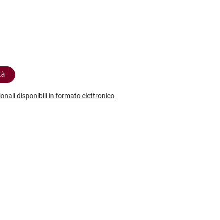
etodo
Vini Dessert
hochu
etodo Classico
Moscato
ermouth
etodo Charmat
Passito
tte le categorie »
etodo Ancestrale
Tutti i vini dessert »
tà
ionali disponibili in formato elettronico