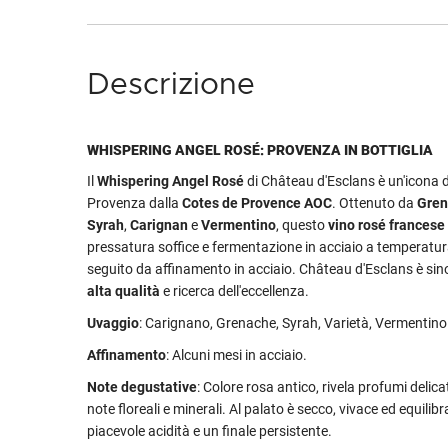
Descrizione
WHISPERING ANGEL ROSÉ: PROVENZA IN BOTTIGLIA
Il
Whispering Angel Rosé
di Château d'Esclans è un'icona 
Provenza dalla
Cotes de Provence AOC
. Ottenuto da
Gren
Syrah
,
Carignan
e
Vermentino
, questo
vino rosé francese
pressatura soffice e fermentazione in acciaio a temperatur
seguito da affinamento in acciaio. Château d'Esclans è si
alta qualità
e ricerca dell'eccellenza.
Uvaggio
: Carignano, Grenache, Syrah, Varietà, Vermentino
Affinamento
: Alcuni mesi in acciaio.
Note degustative
: Colore rosa antico, rivela profumi delicati
note floreali e minerali. Al palato è secco, vivace ed equilib
piacevole acidità e un finale persistente.