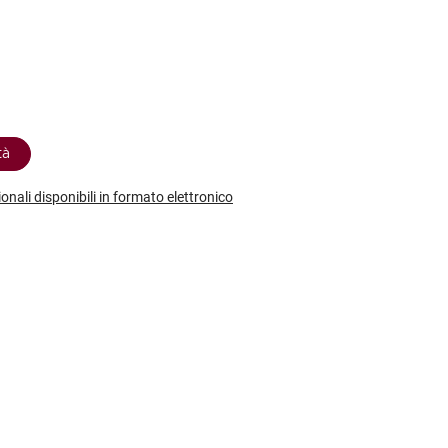
etodo
Vini Dessert
hochu
etodo Classico
Moscato
ermouth
etodo Charmat
Passito
tte le categorie »
etodo Ancestrale
Tutti i vini dessert »
tà
ionali disponibili in formato elettronico