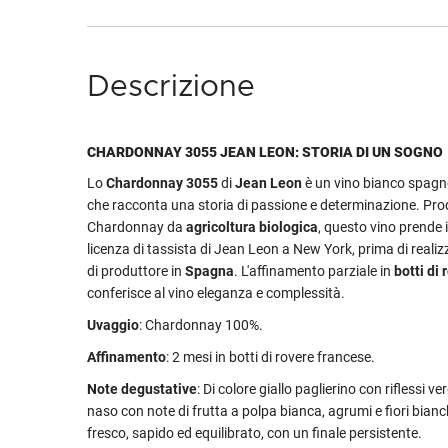
Descrizione
CHARDONNAY 3055 JEAN LEON: STORIA DI UN SOGNO
Lo
Chardonnay 3055
di
Jean Leon
è un vino bianco spag
che racconta una storia di passione e determinazione. Pro
Chardonnay da
agricoltura biologica
, questo vino prende 
licenza di tassista di Jean Leon a New York, prima di realiz
di produttore in
Spagna
. L'affinamento parziale in
botti di
conferisce al vino eleganza e complessità.
Uvaggio
: Chardonnay 100%.
Affinamento
: 2 mesi in botti di rovere francese.
Note degustative
: Di colore giallo paglierino con riflessi ve
naso con note di frutta a polpa bianca, agrumi e fiori bianch
fresco, sapido ed equilibrato, con un finale persistente.