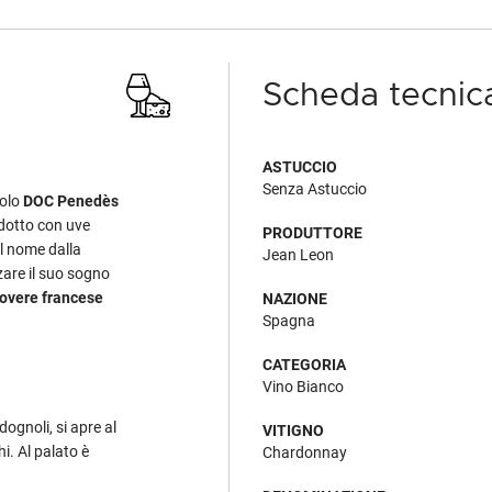
Scheda tecnic
ASTUCCIO
Senza Astuccio
nolo
DOC Penedès
dotto con uve
PRODUTTORE
il nome dalla
Jean Leon
zare il suo sogno
 rovere francese
NAZIONE
Spagna
CATEGORIA
Vino Bianco
rdognoli, si apre al
VITIGNO
i. Al palato è
Chardonnay