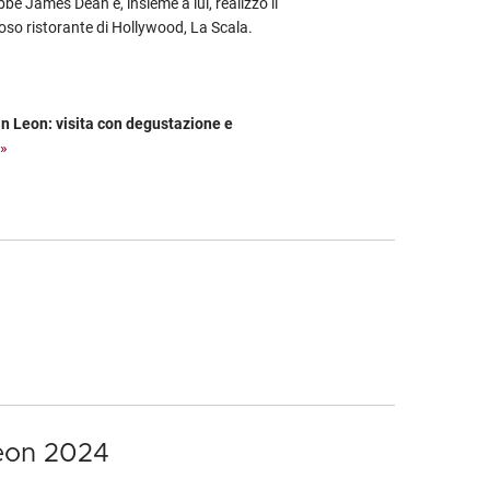
bbe James Dean e, insieme a lui, realizzò il
moso ristorante di Hollywood, La Scala.
n Leon: visita con degustazione e
 »
Leon 2024