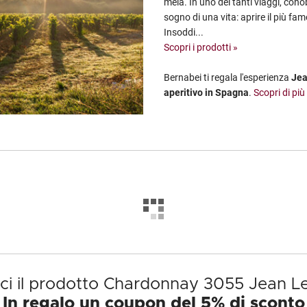
mela. In uno dei tanti viaggi, cono
sogno di una vita: aprire il più fa
Insoddi...
Scopri i prodotti »
Bernabei ti regala l'esperienza
Jea
aperitivo in Spagna
.
Scopri di più
ci il prodotto Chardonnay 3055 Jean 
In regalo un coupon del 5% di sconto