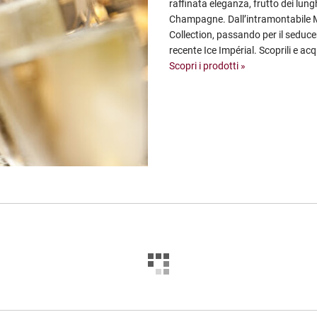
raffinata eleganza, frutto dei lung
Champagne. Dall’intramontabile M
Collection, passando per il seduce
recente Ice Impérial. Scoprili e acq
Scopri i prodotti »