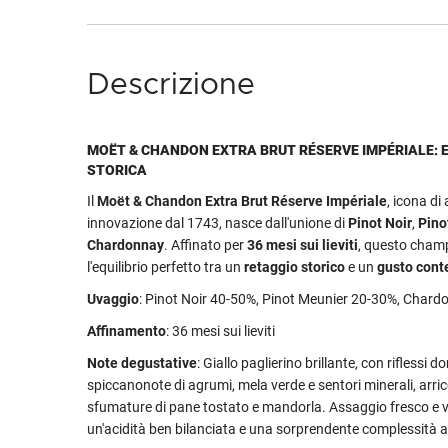
Descrizione
MOËT & CHANDON EXTRA BRUT RÉSERVE IMPÉRIALE:
STORICA
Il
Moët & Chandon Extra Brut Réserve Impériale
, icona di
innovazione dal 1743, nasce dall'unione di
Pinot Noir
,
Pino
Chardonnay
. Affinato per
36 mesi sui lieviti
, questo cham
l'equilibrio perfetto tra un
retaggio storico
e un
gusto con
Uvaggio
: Pinot Noir 40-50%, Pinot Meunier 20-30%, Char
Affinamento
: 36 mesi sui lieviti
Note degustative
: Giallo paglierino brillante, con riflessi d
spiccanonote di agrumi, mela verde e sentori minerali, arric
sfumature di pane tostato e mandorla. Assaggio fresco e v
un'acidità ben bilanciata e una sorprendente complessità 