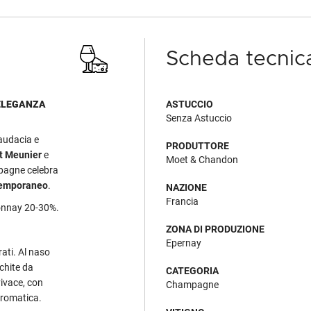
Scheda tecnic
 ELEGANZA
ASTUCCIO
Senza Astuccio
 audacia e
PRODUTTORE
t Meunier
e
Moet & Chandon
pagne celebra
temporaneo
.
NAZIONE
Francia
donnay 20-30%.
ZONA DI PRODUZIONE
Epernay
orati. Al naso
chite da
CATEGORIA
ivace, con
Champagne
aromatica.