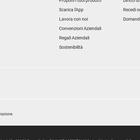
Proponi i tuoi prodotti
Diritto d
Scarica l'App
Recedi o
Lavora con noi
Domande 
Convenzioni Aziendali
Regali Aziendali
Sostenibilità
razione.