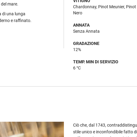
VITIGNO
a del mare.
Chardonnay, Pinot Meunier, Pinot
Nero
 di una lunga
erno e raffinato.
ANNATA
Senza Annata
GRADAZIONE
12%
TEMP. MIN DI SERVIZIO
6 °C
Ciò che, dal 1743, contraddistin
stile unico e inconfondibile fatto 