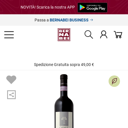
NOVITÀ! Scarica la nostra APP
Passa a
BERNABEI BUSINESS
Spedizione Gratuita sopra 49,00 €