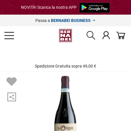
NOVITÀ! Scarica la nostra APP
Passa a
BERNABEI BUSINESS
Spedizione Gratuita sopra 49,00 €