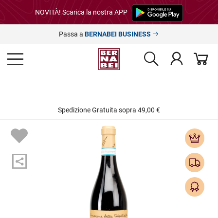
NOVITÀ! Scarica la nostra APP
Passa a
BERNABEI BUSINESS
Spedizione Gratuita sopra 49,00 €