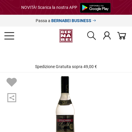
NOVITÀ! Scarica la nostra APP
Passa a
BERNABEI BUSINESS
Spedizione Gratuita sopra 49,00 €